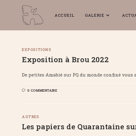
Skip
to
ACCUEIL
GALERIE
ACTU
content
EXPOSITIONS
Exposition à Brou 2022
De petites Amabié sur PQ du monde confiné vous a
0 COMMENTAIRE
AUTRES
Les papiers de Quarantaine su